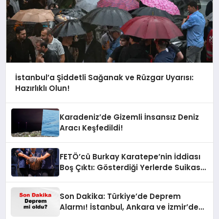
İstanbul’a Şiddetli Sağanak ve Rüzgar Uyarısı:
Hazırlıklı Olun!
Karadeniz’de Gizemli İnsansız Deniz
Aracı Keşfedildi!
FETÖ’cü Burkay Karatepe’nin İddiası
Boş Çıktı: Gösterdiği Yerlerde Suikast
Timine Ait Silahlar Bulunamadı!
Son Dakika: Türkiye’de Deprem
Alarmı! İstanbul, Ankara ve İzmir’de
Son Gelişmeler