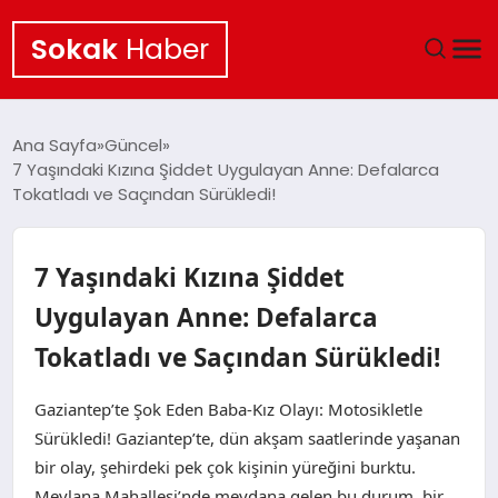
Sokak
Haber
ANA SAYFA
Ana Sayfa
Güncel
7 Yaşındaki Kızına Şiddet Uygulayan Anne: Defalarca
EKONOMI
Tokatladı ve Saçından Sürükledi!
POLITIKA
7 Yaşındaki Kızına Şiddet
GÜNCEL
Uygulayan Anne: Defalarca
Tokatladı ve Saçından Sürükledi!
KÜLTÜR SANAT
Gaziantep’te Şok Eden Baba-Kız Olayı: Motosikletle
SAĞLIK
Sürükledi! Gaziantep’te, dün akşam saatlerinde yaşanan
bir olay, şehirdeki pek çok kişinin yüreğini burktu.
TEKNOLOJI
Mevlana Mahallesi’nde meydana gelen bu durum, bir