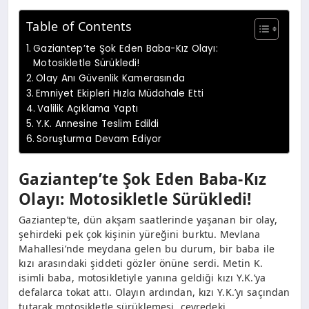
Table of Contents
Gaziantep’te Şok Eden Baba-Kız Olayı:
Motosikletle Sürükledi!
Olay Anı Güvenlik Kamerasında
Emniyet Ekipleri Hızla Müdahale Etti
Valilik Açıklama Yaptı
Y.K. Annesine Teslim Edildi
Soruşturma Devam Ediyor
Gaziantep’te Şok Eden Baba-Kız
Olayı: Motosikletle Sürükledi!
Gaziantep’te, dün akşam saatlerinde yaşanan bir olay,
şehirdeki pek çok kişinin yüreğini burktu. Mevlana
Mahallesi’nde meydana gelen bu durum, bir baba ile
kızı arasındaki şiddeti gözler önüne serdi. Metin K.
isimli baba, motosikletiyle yanına geldiği kızı Y.K.’ya
defalarca tokat attı. Olayın ardından, kızı Y.K.’yı saçından
tutarak motosikletle sürüklemesi, çevredeki