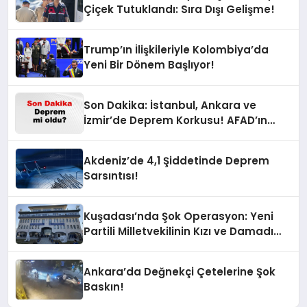
Çiçek Tutuklandı: Sıra Dışı Gelişme!
Trump’ın İlişkileriyle Kolombiya’da
Yeni Bir Dönem Başlıyor!
Son Dakika: İstanbul, Ankara ve
İzmir’de Deprem Korkusu! AFAD’ın
Verilerine Göre Az Önce Nerede
Sarsıntı Oldu?
Akdeniz’de 4,1 Şiddetinde Deprem
Sarsıntısı!
Kuşadası’nda Şok Operasyon: Yeni
Partili Milletvekilinin Kızı ve Damadı
Gözaltında!
Ankara’da Değnekçi Çetelerine Şok
Baskın!