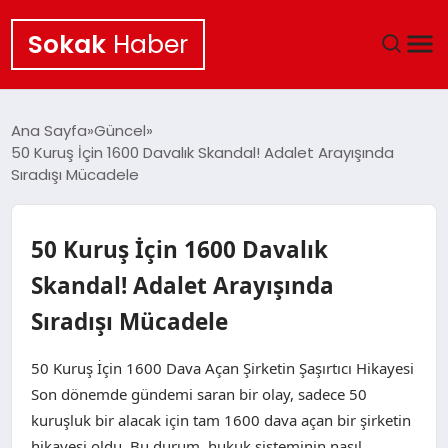
Sokak
Haber
ANA SAYFA
Ana Sayfa
Güncel
50 Kuruş İçin 1600 Davalık Skandal! Adalet Arayışında
EKONOMI
Sıradışı Mücadele
POLITIKA
50 Kuruş İçin 1600 Davalık
GÜNCEL
Skandal! Adalet Arayışında
Sıradışı Mücadele
KÜLTÜR SANAT
50 Kuruş İçin 1600 Dava Açan Şirketin Şaşırtıcı Hikayesi
SAĞLIK
Son dönemde gündemi saran bir olay, sadece 50
kuruşluk bir alacak için tam 1600 dava açan bir şirketin
TEKNOLOJI
hikayesi oldu. Bu durum, hukuk sisteminin nasıl