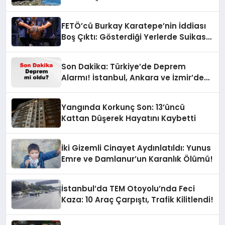
FETÖ’cü Burkay Karatepe’nin İddiası
Boş Çıktı: Gösterdiği Yerlerde Suikast
Timine Ait Silahlar Bulunamadı!
Son Dakika: Türkiye’de Deprem
Alarmı! İstanbul, Ankara ve İzmir’de
Son Gelişmeler
Yangında Korkunç Son: 13’üncü
Kattan Düşerek Hayatını Kaybetti
İki Gizemli Cinayet Aydınlatıldı: Yunus
Emre ve Damlanur’un Karanlık Ölümü!
İstanbul’da TEM Otoyolu’nda Feci
Kaza: 10 Araç Çarpıştı, Trafik Kilitlendi!