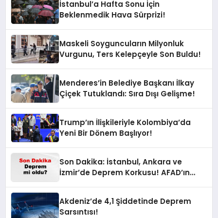
İstanbul’a Hafta Sonu İçin
Beklenmedik Hava Sürprizi!
Maskeli Soyguncuların Milyonluk
Vurgunu, Ters Kelepçeyle Son Buldu!
Menderes’in Belediye Başkanı İlkay
Çiçek Tutuklandı: Sıra Dışı Gelişme!
Trump’ın İlişkileriyle Kolombiya’da
Yeni Bir Dönem Başlıyor!
Son Dakika: İstanbul, Ankara ve
İzmir’de Deprem Korkusu! AFAD’ın
Verilerine Göre Az Önce Nerede
Sarsıntı Oldu?
Akdeniz’de 4,1 Şiddetinde Deprem
Sarsıntısı!