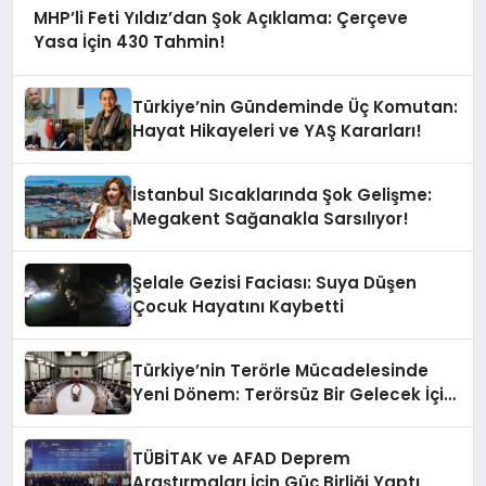
MHP’li Feti Yıldız’dan Şok Açıklama: Çerçeve
Yasa İçin 430 Tahmin!
Türkiye’nin Gündeminde Üç Komutan:
Hayat Hikayeleri ve YAŞ Kararları!
İstanbul Sıcaklarında Şok Gelişme:
Megakent Sağanakla Sarsılıyor!
Şelale Gezisi Faciası: Suya Düşen
Çocuk Hayatını Kaybetti
Türkiye’nin Terörle Mücadelesinde
Yeni Dönem: Terörsüz Bir Gelecek İçin
Adımlar Atılıyor
TÜBİTAK ve AFAD Deprem
Araştırmaları İçin Güç Birliği Yaptı