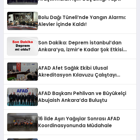
Bolu Dağı Tüneli’nde Yangın Alarmı:
Alevler İçinde Kaldı!
Son Dakika: Deprem İstanbul’dan
Ankara’ya, İzmir’e Kadar Şok Etkisi
Yarattı! AFAD’ın Verileriyle Sarsıcı
Gelişmeler 6 Ağustos 2026
AFAD Afet Sağlık Ekibi Ulusal
Akreditasyon Kılavuzu Çalıştayı
Düzenlendi
AFAD Başkanı Pehlivan ve Büyükelçi
Abujaish Ankara’da Buluştu
16 İlde Aşırı Yağışlar Sonrası AFAD
Koordinasyonunda Müdahale