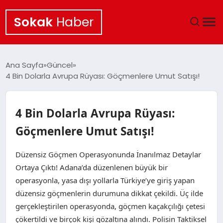
Sokak
Haber
ANA SAYFA
Ana Sayfa
Güncel
4 Bin Dolarla Avrupa Rüyası: Göçmenlere Umut Satışı!
EKONOMI
POLITIKA
4 Bin Dolarla Avrupa Rüyası:
Göçmenlere Umut Satışı!
GÜNCEL
Düzensiz Göçmen Operasyonunda İnanılmaz Detaylar
KÜLTÜR SANAT
Ortaya Çıktı! Adana’da düzenlenen büyük bir
operasyonla, yasa dışı yollarla Türkiye’ye giriş yapan
SAĞLIK
düzensiz göçmenlerin durumuna dikkat çekildi. Üç ilde
gerçekleştirilen operasyonda, göçmen kaçakçılığı çetesi
TEKNOLOJI
çökertildi ve birçok kişi gözaltına alındı. Polisin Taktiksel