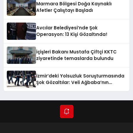
Marmara Bölgesi Doğa Kaynaklı
Afetler Çalıştayı Başladı
Avcılar Belediyesi’nde Şok
Operasyon: 13 Kişi Gözaltında!
İçişleri Bakanı Mustafa Çiftçi KKTC
ziyaretinde temaslarda bulundu
İzmir’deki Yolsuzluk Soruşturmasında
Şok Gözaltılar: Veli Ağbaba’nın
Ağabeyi de Dahil!