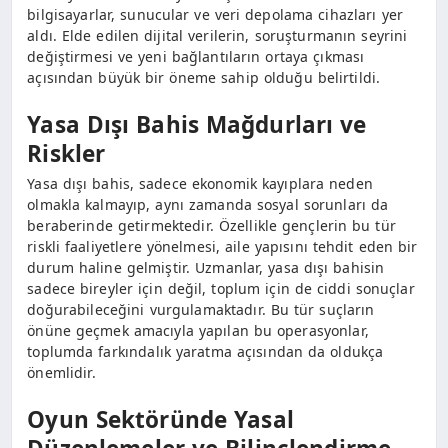
bilgisayarlar, sunucular ve veri depolama cihazları yer
aldı. Elde edilen dijital verilerin, soruşturmanın seyrini
değiştirmesi ve yeni bağlantıların ortaya çıkması
açısından büyük bir öneme sahip olduğu belirtildi.
Yasa Dışı Bahis Mağdurları ve
Riskler
Yasa dışı bahis, sadece ekonomik kayıplara neden
olmakla kalmayıp, aynı zamanda sosyal sorunları da
beraberinde getirmektedir. Özellikle gençlerin bu tür
riskli faaliyetlere yönelmesi, aile yapısını tehdit eden bir
durum haline gelmiştir. Uzmanlar, yasa dışı bahisin
sadece bireyler için değil, toplum için de ciddi sonuçlar
doğurabileceğini vurgulamaktadır. Bu tür suçların
önüne geçmek amacıyla yapılan bu operasyonlar,
toplumda farkındalık yaratma açısından da oldukça
önemlidir.
Oyun Sektöründe Yasal