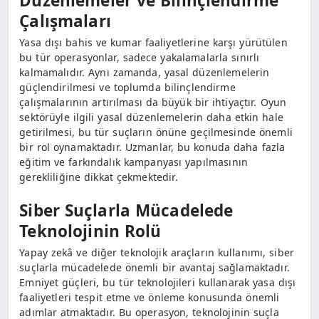
Düzenlemeler ve Bilinçlendirme
Çalışmaları
Yasa dışı bahis ve kumar faaliyetlerine karşı yürütülen
bu tür operasyonlar, sadece yakalamalarla sınırlı
kalmamalıdır. Aynı zamanda, yasal düzenlemelerin
güçlendirilmesi ve toplumda bilinçlendirme
çalışmalarının artırılması da büyük bir ihtiyaçtır. Oyun
sektörüyle ilgili yasal düzenlemelerin daha etkin hale
getirilmesi, bu tür suçların önüne geçilmesinde önemli
bir rol oynamaktadır. Uzmanlar, bu konuda daha fazla
eğitim ve farkındalık kampanyası yapılmasının
gerekliliğine dikkat çekmektedir.
Siber Suçlarla Mücadelede
Teknolojinin Rolü
Yapay zekâ ve diğer teknolojik araçların kullanımı, siber
suçlarla mücadelede önemli bir avantaj sağlamaktadır.
Emniyet güçleri, bu tür teknolojileri kullanarak yasa dışı
faaliyetleri tespit etme ve önleme konusunda önemli
adımlar atmaktadır. Bu operasyon, teknolojinin suçla