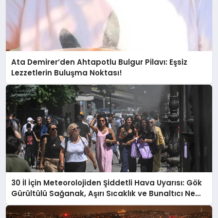
Ata Demirer’den Ahtapotlu Bulgur Pilavı: Eşsiz
Lezzetlerin Buluşma Noktası!
30 İl İçin Meteorolojiden Şiddetli Hava Uyarısı: Gök
Gürültülü Sağanak, Aşırı Sıcaklık ve Bunaltıcı Nem
Geliyor!