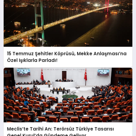
15 Temmuz Şehitler Köprüsü, Mekke Anlaşması’na
Özel Işıklarla Parladı!
Meclis’te Tarihi An: Terörsüz Türkiye Tasarısı
Genel Kurul’da Gündeme Geliyor