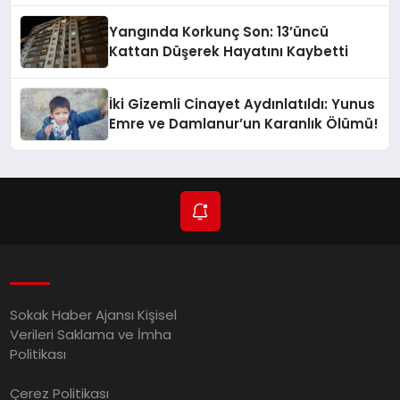
Yangında Korkunç Son: 13’üncü
Kattan Düşerek Hayatını Kaybetti
İki Gizemli Cinayet Aydınlatıldı: Yunus
Emre ve Damlanur’un Karanlık Ölümü!
Sokak Haber Ajansı Kişisel
Verileri Saklama ve İmha
Politikası
Çerez Politikası