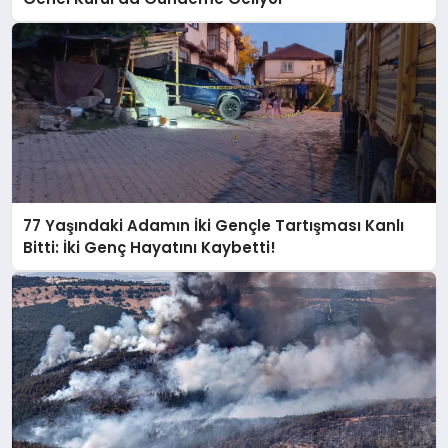
77 Yaşındaki Adamın İki Gençle Tartışması Kanlı
Bitti: İki Genç Hayatını Kaybetti!