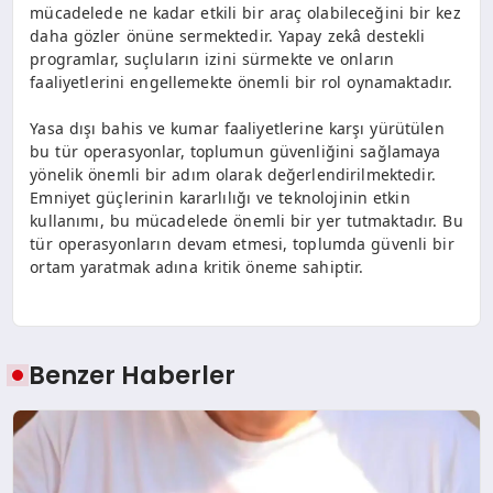
mücadelede ne kadar etkili bir araç olabileceğini bir kez
daha gözler önüne sermektedir. Yapay zekâ destekli
programlar, suçluların izini sürmekte ve onların
faaliyetlerini engellemekte önemli bir rol oynamaktadır.
Yasa dışı bahis ve kumar faaliyetlerine karşı yürütülen
bu tür operasyonlar, toplumun güvenliğini sağlamaya
yönelik önemli bir adım olarak değerlendirilmektedir.
Emniyet güçlerinin kararlılığı ve teknolojinin etkin
kullanımı, bu mücadelede önemli bir yer tutmaktadır. Bu
tür operasyonların devam etmesi, toplumda güvenli bir
ortam yaratmak adına kritik öneme sahiptir.
Benzer Haberler