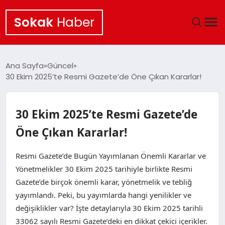
Sokak
Haber
ANA SAYFA
Ana Sayfa
Güncel
30 Ekim 2025’te Resmi Gazete’de Öne Çıkan Kararlar!
EKONOMI
POLITIKA
30 Ekim 2025’te Resmi Gazete’de
Öne Çıkan Kararlar!
GÜNCEL
Resmi Gazete’de Bugün Yayımlanan Önemli Kararlar ve
KÜLTÜR SANAT
Yönetmelikler 30 Ekim 2025 tarihiyle birlikte Resmi
Gazete’de birçok önemli karar, yönetmelik ve tebliğ
SAĞLIK
yayımlandı. Peki, bu yayımlarda hangi yenilikler ve
değişiklikler var? İşte detaylarıyla 30 Ekim 2025 tarihli
TEKNOLOJI
33062 sayılı Resmi Gazete’deki en dikkat çekici içerikler.