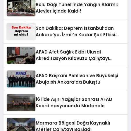
Bolu Dağı Tüneli’nde Yangın Alarmı:
Alevler İçinde Kaldı!
Son Dakika: Deprem İstanbul’dan
Ankara’ya, İzmir’e Kadar Şok Etkisi
Yarattı! AFAD’ın Verileriyle Sarsıcı
Gelişmeler 6 Ağustos 2026
AFAD Afet Sağlık Ekibi Ulusal
Akreditasyon Kılavuzu Çalıştayı
Düzenlendi
AFAD Başkanı Pehlivan ve Büyükelçi
Abujaish Ankara’da Buluştu
16 İlde Aşırı Yağışlar Sonrası AFAD
Koordinasyonunda Müdahale
Marmara Bölgesi Doğa Kaynaklı
Afetler Çalıştayı Başladı