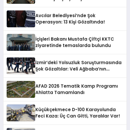
Avcılar Belediyesi’nde Şok
Operasyon: 13 Kişi Gözaltında!
İçişleri Bakanı Mustafa Çiftçi KKTC
ziyaretinde temaslarda bulundu
İzmir’deki Yolsuzluk Soruşturmasında
Şok Gözaltılar: Veli Ağbaba’nın
Ağabeyi de Dahil!
AFAD 2026 Tematik Kamp Programı
Ahlatta Tamamlandı
Küçükçekmece D-100 Karayolunda
Feci Kaza: Üç Can Gitti, Yaralılar Var!