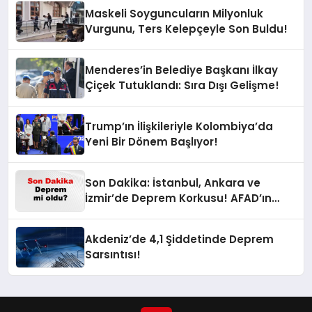
Maskeli Soyguncuların Milyonluk
Vurgunu, Ters Kelepçeyle Son Buldu!
Menderes’in Belediye Başkanı İlkay
Çiçek Tutuklandı: Sıra Dışı Gelişme!
Trump’ın İlişkileriyle Kolombiya’da
Yeni Bir Dönem Başlıyor!
Son Dakika: İstanbul, Ankara ve
İzmir’de Deprem Korkusu! AFAD’ın
Verilerine Göre Az Önce Nerede
Sarsıntı Oldu?
Akdeniz’de 4,1 Şiddetinde Deprem
Sarsıntısı!