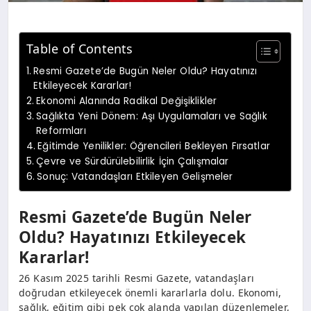
Table of Contents
Resmi Gazete’de Bugün Neler Oldu? Hayatınızı
Etkileyecek Kararlar!
Ekonomi Alanında Radikal Değişiklikler
Sağlıkta Yeni Dönem: Aşı Uygulamaları ve Sağlık
Reformları
Eğitimde Yenilikler: Öğrencileri Bekleyen Fırsatlar
Çevre ve Sürdürülebilirlik İçin Çalışmalar
Sonuç: Vatandaşları Etkileyen Gelişmeler
Resmi Gazete’de Bugün Neler
Oldu? Hayatınızı Etkileyecek
Kararlar!
26 Kasım 2025 tarihli Resmi Gazete, vatandaşları
doğrudan etkileyecek önemli kararlarla dolu. Ekonomi,
sağlık, eğitim gibi pek çok alanda yapılan düzenlemeler,