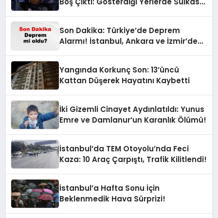
Boş Çıktı: Gösterdiği Yerlerde Suikast
Timine Ait Silahlar Bulunamadı!
Son Dakika: Türkiye’de Deprem
Alarmı! İstanbul, Ankara ve İzmir’de
Son Gelişmeler
Yangında Korkunç Son: 13’üncü
Kattan Düşerek Hayatını Kaybetti
İki Gizemli Cinayet Aydınlatıldı: Yunus
Emre ve Damlanur’un Karanlık Ölümü!
İstanbul’da TEM Otoyolu’nda Feci
Kaza: 10 Araç Çarpıştı, Trafik Kilitlendi!
İstanbul’a Hafta Sonu İçin
Beklenmedik Hava Sürprizi!