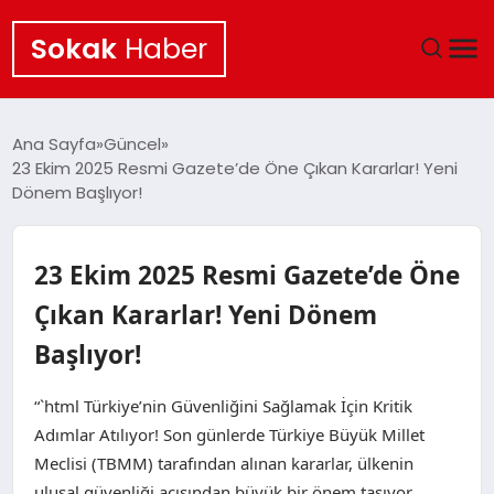
Sokak
Haber
ANA SAYFA
Ana Sayfa
Güncel
23 Ekim 2025 Resmi Gazete’de Öne Çıkan Kararlar! Yeni
EKONOMI
Dönem Başlıyor!
POLITIKA
23 Ekim 2025 Resmi Gazete’de Öne
GÜNCEL
Çıkan Kararlar! Yeni Dönem
Başlıyor!
KÜLTÜR SANAT
“`html Türkiye’nin Güvenliğini Sağlamak İçin Kritik
SAĞLIK
Adımlar Atılıyor! Son günlerde Türkiye Büyük Millet
Meclisi (TBMM) tarafından alınan kararlar, ülkenin
TEKNOLOJI
ulusal güvenliği açısından büyük bir önem taşıyor.