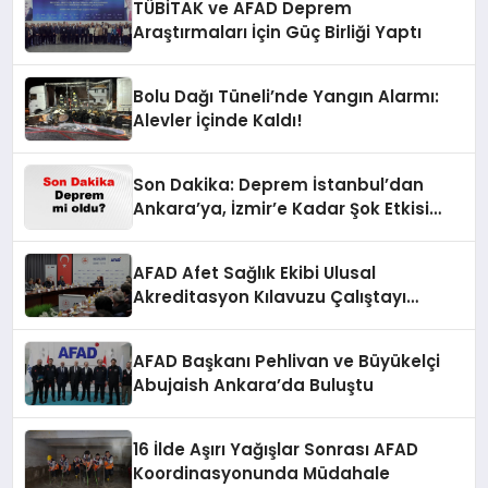
TÜBİTAK ve AFAD Deprem
Araştırmaları İçin Güç Birliği Yaptı
Bolu Dağı Tüneli’nde Yangın Alarmı:
Alevler İçinde Kaldı!
Son Dakika: Deprem İstanbul’dan
Ankara’ya, İzmir’e Kadar Şok Etkisi
Yarattı! AFAD’ın Verileriyle Sarsıcı
Gelişmeler 6 Ağustos 2026
AFAD Afet Sağlık Ekibi Ulusal
Akreditasyon Kılavuzu Çalıştayı
Düzenlendi
AFAD Başkanı Pehlivan ve Büyükelçi
Abujaish Ankara’da Buluştu
16 İlde Aşırı Yağışlar Sonrası AFAD
Koordinasyonunda Müdahale