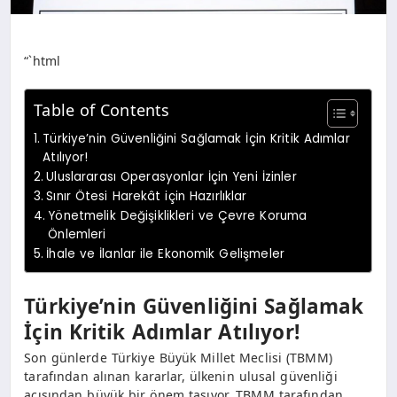
“`html
Table of Contents
Türkiye’nin Güvenliğini Sağlamak İçin Kritik Adımlar
Atılıyor!
Uluslararası Operasyonlar İçin Yeni İzinler
Sınır Ötesi Harekât için Hazırlıklar
Yönetmelik Değişiklikleri ve Çevre Koruma
Önlemleri
İhale ve İlanlar ile Ekonomik Gelişmeler
Türkiye’nin Güvenliğini Sağlamak
İçin Kritik Adımlar Atılıyor!
Son günlerde Türkiye Büyük Millet Meclisi (TBMM)
tarafından alınan kararlar, ülkenin ulusal güvenliği
açısından büyük bir önem taşıyor. TBMM tarafından