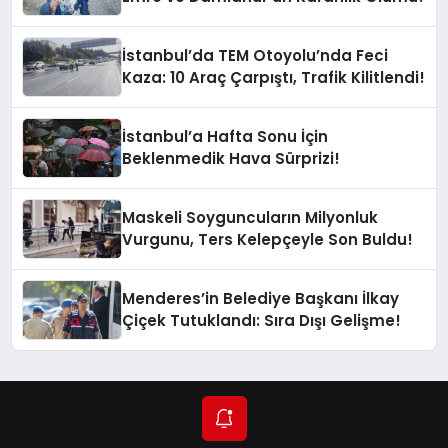
İstanbul’da TEM Otoyolu’nda Feci
Kaza: 10 Araç Çarpıştı, Trafik Kilitlendi!
İstanbul’a Hafta Sonu İçin
Beklenmedik Hava Sürprizi!
Maskeli Soyguncuların Milyonluk
Vurgunu, Ters Kelepçeyle Son Buldu!
Menderes’in Belediye Başkanı İlkay
Çiçek Tutuklandı: Sıra Dışı Gelişme!