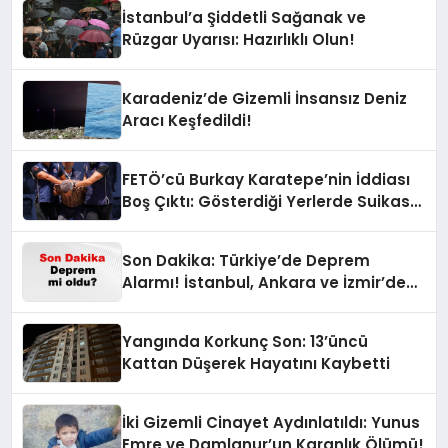
İstanbul’a Şiddetli Sağanak ve
Rüzgar Uyarısı: Hazırlıklı Olun!
Karadeniz’de Gizemli İnsansız Deniz
Aracı Keşfedildi!
FETÖ’cü Burkay Karatepe’nin İddiası
Boş Çıktı: Gösterdiği Yerlerde Suikast
Timine Ait Silahlar Bulunamadı!
Son Dakika: Türkiye’de Deprem
Alarmı! İstanbul, Ankara ve İzmir’de
Son Gelişmeler
Yangında Korkunç Son: 13’üncü
Kattan Düşerek Hayatını Kaybetti
İki Gizemli Cinayet Aydınlatıldı: Yunus
Emre ve Damlanur’un Karanlık Ölümü!