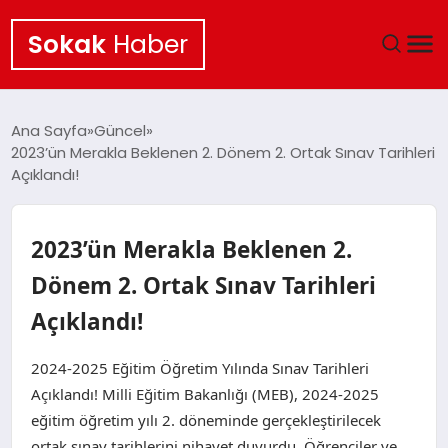
Sokak
Haber
ANA SAYFA
Ana Sayfa
Güncel
2023’ün Merakla Beklenen 2. Dönem 2. Ortak Sınav Tarihleri
EKONOMI
Açıklandı!
POLITIKA
2023’ün Merakla Beklenen 2.
GÜNCEL
Dönem 2. Ortak Sınav Tarihleri
Açıklandı!
KÜLTÜR SANAT
2024-2025 Eğitim Öğretim Yılında Sınav Tarihleri
SAĞLIK
Açıklandı! Milli Eğitim Bakanlığı (MEB), 2024-2025
eğitim öğretim yılı 2. döneminde gerçekleştirilecek
TEKNOLOJI
ortak sınav tarihlerini nihayet duyurdu. Öğrenciler ve