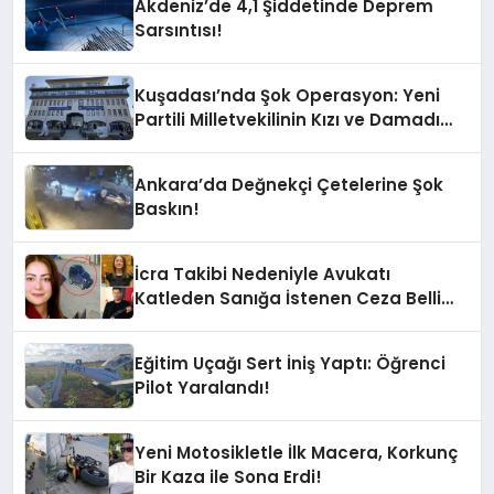
Akdeniz’de 4,1 Şiddetinde Deprem
Sarsıntısı!
Kuşadası’nda Şok Operasyon: Yeni
Partili Milletvekilinin Kızı ve Damadı
Gözaltında!
Ankara’da Değnekçi Çetelerine Şok
Baskın!
İcra Takibi Nedeniyle Avukatı
Katleden Sanığa İstenen Ceza Belli
Oldu!
Eğitim Uçağı Sert İniş Yaptı: Öğrenci
Pilot Yaralandı!
Yeni Motosikletle İlk Macera, Korkunç
Bir Kaza ile Sona Erdi!