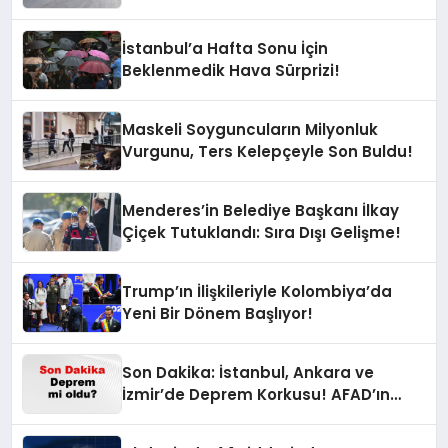
İstanbul’a Hafta Sonu İçin
Beklenmedik Hava Sürprizi!
Maskeli Soyguncuların Milyonluk
Vurgunu, Ters Kelepçeyle Son Buldu!
Menderes’in Belediye Başkanı İlkay
Çiçek Tutuklandı: Sıra Dışı Gelişme!
Trump’ın İlişkileriyle Kolombiya’da
Yeni Bir Dönem Başlıyor!
Son Dakika: İstanbul, Ankara ve
İzmir’de Deprem Korkusu! AFAD’ın
Verilerine Göre Az Önce Nerede
Sarsıntı Oldu?