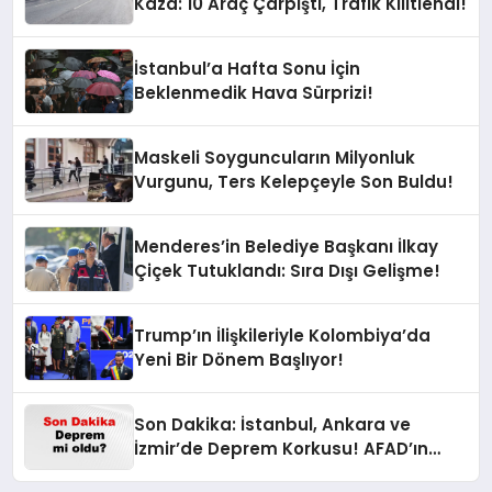
Kaza: 10 Araç Çarpıştı, Trafik Kilitlendi!
İstanbul’a Hafta Sonu İçin
Beklenmedik Hava Sürprizi!
Maskeli Soyguncuların Milyonluk
Vurgunu, Ters Kelepçeyle Son Buldu!
Menderes’in Belediye Başkanı İlkay
Çiçek Tutuklandı: Sıra Dışı Gelişme!
Trump’ın İlişkileriyle Kolombiya’da
Yeni Bir Dönem Başlıyor!
Son Dakika: İstanbul, Ankara ve
İzmir’de Deprem Korkusu! AFAD’ın
Verilerine Göre Az Önce Nerede