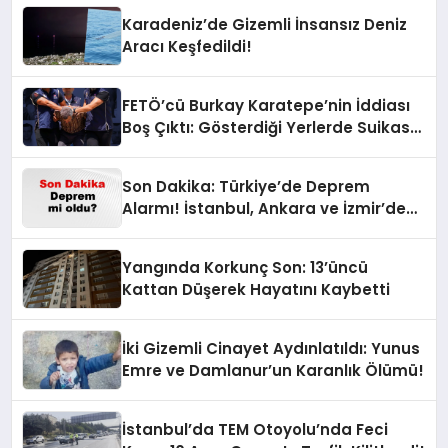
Karadeniz’de Gizemli İnsansız Deniz
Aracı Keşfedildi!
FETÖ’cü Burkay Karatepe’nin İddiası
Boş Çıktı: Gösterdiği Yerlerde Suikast
Timine Ait Silahlar Bulunamadı!
Son Dakika: Türkiye’de Deprem
Alarmı! İstanbul, Ankara ve İzmir’de
Son Gelişmeler
Yangında Korkunç Son: 13’üncü
Kattan Düşerek Hayatını Kaybetti
İki Gizemli Cinayet Aydınlatıldı: Yunus
Emre ve Damlanur’un Karanlık Ölümü!
İstanbul’da TEM Otoyolu’nda Feci