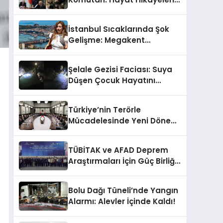
ve YAŞ Kararları!
İstanbul Sıcaklarında Şok
Gelişme: Megakent
Sağanakla Sarsılıyor!
Şelale Gezisi Faciası: Suya
Düşen Çocuk Hayatını
Kaybetti
Türkiye’nin Terörle
Mücadelesinde Yeni Dönem:
Terörsüz Bir Gelecek İçin
Adımlar Atılıyor
TÜBİTAK ve AFAD Deprem
Araştırmaları İçin Güç Birliği
Yaptı
Bolu Dağı Tüneli’nde Yangın
Alarmı: Alevler İçinde Kaldı!