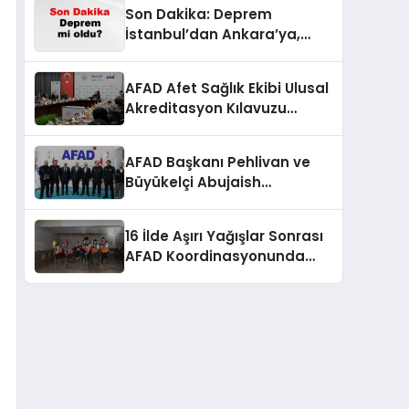
Son Dakika: Deprem
İstanbul’dan Ankara’ya,
İzmir’e Kadar Şok Etkisi
Yarattı! AFAD’ın Verileriyle
AFAD Afet Sağlık Ekibi Ulusal
Sarsıcı Gelişmeler 6 Ağustos
Akreditasyon Kılavuzu
2026
Çalıştayı Düzenlendi
AFAD Başkanı Pehlivan ve
Büyükelçi Abujaish
Ankara’da Buluştu
16 İlde Aşırı Yağışlar Sonrası
AFAD Koordinasyonunda
Müdahale