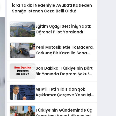
İcra Takibi Nedeniyle Avukatı Katleden
Sanığa İstenen Ceza Belli Oldu!
Eğitim Uçağı Sert İniş Yaptı:
Öğrenci Pilot Yaralandı!
Yeni Motosikletle İlk Macera,
Korkunç Bir Kaza ile Sona
Erdi!
Son Dakika: Türkiye’nin Dört
Bir Yanında Deprem Şoku!
AFAD Verilerine Göre En Son
Hangi İllerde Sallandı?
MHP’li Feti Yıldız’dan Şok
Açıklama: Çerçeve Yasa İçin
430 Tahmin!
Türkiye’nin Gündeminde Üç
Komutan: Hayat Hikayeleri