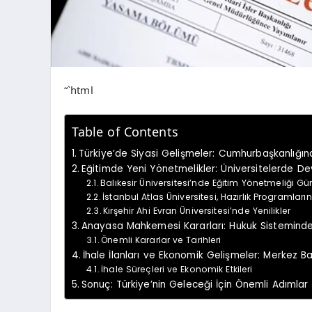
“`html
Table of Contents
Türkiye’de Siyasi Gelişmeler: Cumhurbaşkanlığın
Eğitimde Yeni Yönetmelikler: Üniversitelerde Dev
Balıkesir Üniversitesi’nde Eğitim Yönetmeliği Gü
İstanbul Atlas Üniversitesi, Hazırlık Programların
Kırşehir Ahi Evran Üniversitesi’nde Yenilikler
Anayasa Mahkemesi Kararları: Hukuk Sistemind
Önemli Kararlar ve Tarihleri
İhale İlanları ve Ekonomik Gelişmeler: Merkez 
İhale Süreçleri ve Ekonomik Etkileri
Sonuç: Türkiye’nin Geleceği İçin Önemli Adımlar