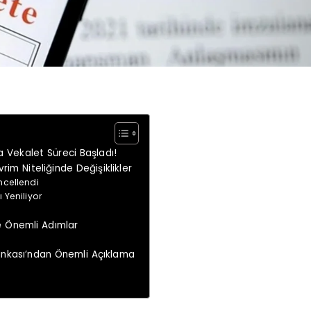
a Vekalet Süreci Başladı!
rim Niteliğinde Değişiklikler
ncellendi
ı Yeniliyor
e Önemli Adımlar
Bankası’ndan Önemli Açıklama