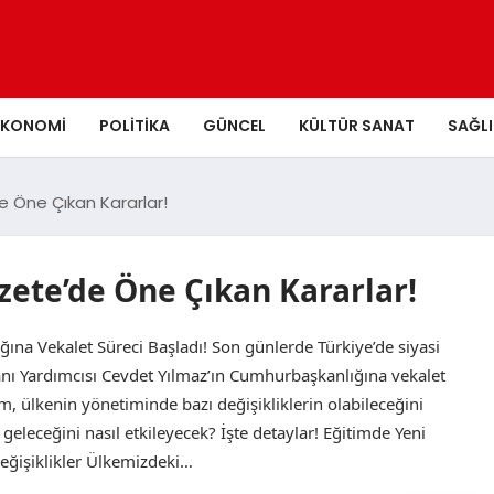
EKONOMI
POLITIKA
GÜNCEL
KÜLTÜR SANAT
SAĞLI
e Öne Çıkan Kararlar!
zete’de Öne Çıkan Kararlar!
ğına Vekalet Süreci Başladı! Son günlerde Türkiye’de siyasi
ı Yardımcısı Cevdet Yılmaz’ın Cumhurbaşkanlığına vekalet
m, ülkenin yönetiminde bazı değişikliklerin olabileceğini
i geleceğini nasıl etkileyecek? İşte detaylar! Eğitimde Yeni
Değişiklikler Ülkemizdeki…