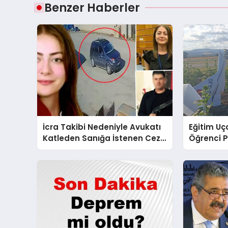
Benzer Haberler
İcra Takibi Nedeniyle Avukatı
Eğitim Uça
Katleden Sanığa İstenen Ceza
Öğrenci P
Belli Oldu!