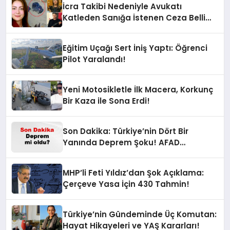
İcra Takibi Nedeniyle Avukatı
Katleden Sanığa İstenen Ceza Belli
Oldu!
Eğitim Uçağı Sert İniş Yaptı: Öğrenci
Pilot Yaralandı!
Yeni Motosikletle İlk Macera, Korkunç
Bir Kaza ile Sona Erdi!
Son Dakika: Türkiye’nin Dört Bir
Yanında Deprem Şoku! AFAD
Verilerine Göre En Son Hangi İllerde
Sallandı?
MHP’li Feti Yıldız’dan Şok Açıklama:
Çerçeve Yasa İçin 430 Tahmin!
Türkiye’nin Gündeminde Üç Komutan:
Hayat Hikayeleri ve YAŞ Kararları!