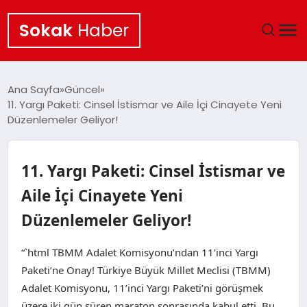
Sokak
Haber
ANA SAYFA
Ana Sayfa
Güncel
11. Yargı Paketi: Cinsel İstismar ve Aile İçi Cinayete Yeni
EKONOMI
Düzenlemeler Geliyor!
POLITIKA
11. Yargı Paketi: Cinsel İstismar ve
GÜNCEL
Aile İçi Cinayete Yeni
Düzenlemeler Geliyor!
KÜLTÜR SANAT
“`html TBMM Adalet Komisyonu’ndan 11’inci Yargı
SAĞLIK
Paketi’ne Onay! Türkiye Büyük Millet Meclisi (TBMM)
Adalet Komisyonu, 11’inci Yargı Paketi’ni görüşmek
TEKNOLOJI
üzere iki gün süren maraton sonrasında kabul etti. Bu