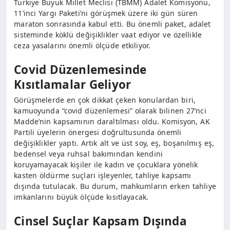
Türkiye Büyük Millet Meclisi (TBMM) Adalet Komisyonu,
11’inci Yargı Paketi’ni görüşmek üzere iki gün süren
maraton sonrasında kabul etti. Bu önemli paket, adalet
sisteminde köklü değişiklikler vaat ediyor ve özellikle
ceza yasalarını önemli ölçüde etkiliyor.
Covid Düzenlemesinde
Kısıtlamalar Geliyor
Görüşmelerde en çok dikkat çeken konulardan biri,
kamuoyunda “covid düzenlemesi” olarak bilinen 27’nci
Madde’nin kapsamının daraltılması oldu. Komisyon, AK
Partili üyelerin önergesi doğrultusunda önemli
değişiklikler yaptı. Artık alt ve üst soy, eş, boşanılmış eş,
bedensel veya ruhsal bakımından kendini
koruyamayacak kişiler ile kadın ve çocuklara yönelik
kasten öldürme suçları işleyenler, tahliye kapsamı
dışında tutulacak. Bu durum, mahkumların erken tahliye
imkanlarını büyük ölçüde kısıtlayacak.
Cinsel Suçlar Kapsam Dışında