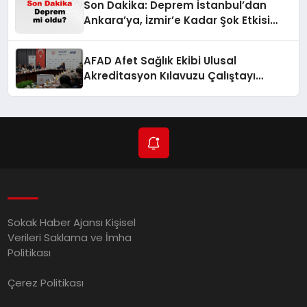
Son Dakika: Deprem İstanbul’dan
Ankara’ya, İzmir’e Kadar Şok Etkisi
Yarattı! AFAD’ın Verileriyle Sarsıcı
Gelişmeler 6 Ağustos 2026
AFAD Afet Sağlık Ekibi Ulusal
Akreditasyon Kılavuzu Çalıştayı
Düzenlendi
Sokak Haber Ajansı Kişisel
Verileri Saklama ve İmha
Politikası
Çerez Politikası